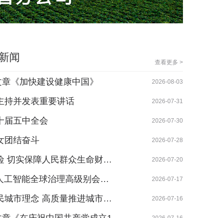
新闻
查看更多 >
文章《加快建设健康中国》
深耕一
2026-08-03
主持并发表重要讲话
一份热
2026-07-31
十届五中全会
肇源邮
2026-07-30
女团结奋斗
黑龙江
2026-07-28
险 切实保障人民群众生命财…
哈尔滨
2026-07-20
暨人工智能全球治理高级别会…
黑龙江
2026-07-17
民城市理念 高质量推进城市…
观快板
2026-07-16