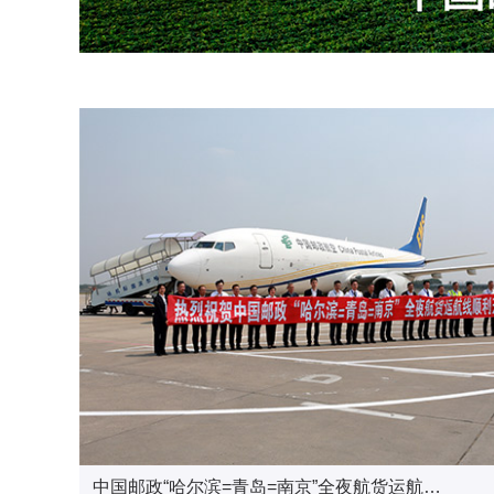
黑龙江省分公司党委召开全省邮政“两优一先…
中国邮政“哈尔滨=青岛=南京”全夜航货运航…
哈尔滨首家小学主题邮局“时光邮局”揭幕
亚冬倒计时 跟着邮政小姐姐逛中央大街