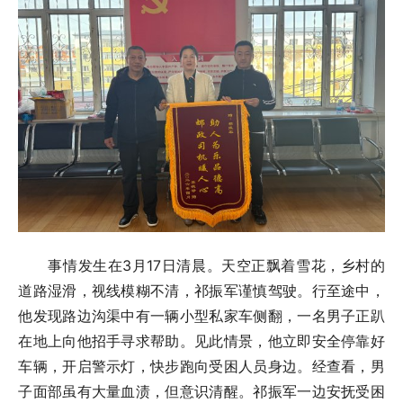
事情发生在3月17日清晨。天空正飘着雪花，乡村的
道路湿滑，视线模糊不清，祁振军谨慎驾驶。行至途中，
他发现路边沟渠中有一辆小型私家车侧翻，一名男子正趴
在地上向他招手寻求帮助。见此情景，他立即安全停靠好
车辆，开启警示灯，快步跑向受困人员身边。经查看，男
子面部虽有大量血渍，但意识清醒。祁振军一边安抚受困