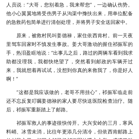
人员说：“大哥，您别着急，我来帮您”，一边确认伤势。
他小心翼翼地将受伤男子从沟渠中搀扶出来，用单位配备
的急救药包简单进行清创处理，并将男子安全送回家中。
原来，被救村民叫姜德禄，家住依西肯村。前一天夜
里驾车回家时不慎发生事故。姜大哥激动的握住祁振军的
手，热泪盈眶地说：“出事儿之后，路过的两辆车看到我求
助都没理我，我都快绝望了，突然看到邮政的车辆开过
来，我就想着再试试，没想到你真的来救我了，你是好人
啊！”
“这都是我应该做的，老哥不用挂心”，祁振军临走前
还不忘反复叮嘱姜德禄的家人要尽快送医院检查治疗。随
后，祁振军重新踏上了邮路。
祁振军救人的事迹很快传开。大兴安岭的三月，寒风
料峭、冰雪未消，比往年更添几分清冷，但依西肯邮路上