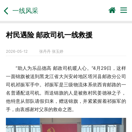
一线风采
村民遇险 邮政司机一线救援
2026-05-12
张丹丹 张玉婷
“助人为乐品德高 邮政司机暖人心。”4月29日，这样
一面锦旗被送到黑龙江省大兴安岭地区塔河县邮政分公司
司机祁振军手中。祁振军是三级物流体系依西肯邮路的一
名普通配送司机。而送锦旗的人是被救村民姜德禄之子，
他特意从部队请假归来，赠送锦旗，并紧紧握着祁振军的
手，由衷感谢对父亲的救命之恩。