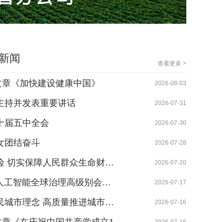
新闻
查看更多 >
文章《加快建设健康中国》
深耕一
2026-08-03
主持并发表重要讲话
一份热
2026-07-31
十届五中全会
肇源邮
2026-07-30
女团结奋斗
黑龙江
2026-07-28
险 切实保障人民群众生命财…
哈尔滨
2026-07-20
暨人工智能全球治理高级别会…
黑龙江
2026-07-17
民城市理念 高质量推进城市…
观快板
2026-07-16