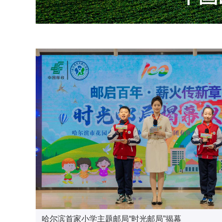
黑龙江省分公司党委召开全省邮政“两优一先…
中国邮政“哈尔滨=青岛=南京”全夜航货运航…
哈尔滨首家小学主题邮局“时光邮局”揭幕
亚冬倒计时 跟着邮政小姐姐逛中央大街