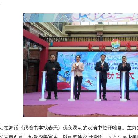
。
舞蹈《跟着书本找春天》优美灵动的表演中拉开帷幕。主办方
发青春创意、热爱秀美家乡，以画笔绘家国情怀，以方寸展少年