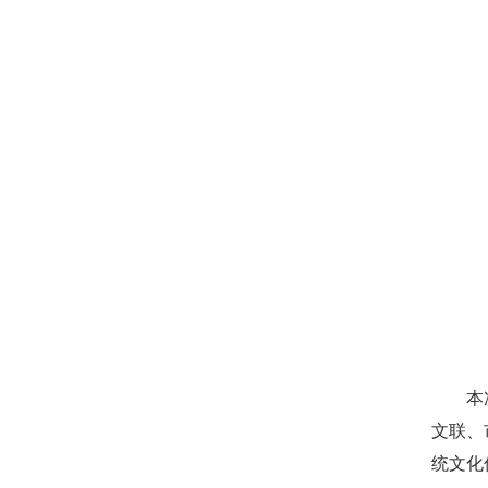
本次活
文联、
统文化