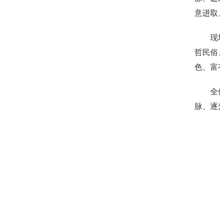
意进取
现场，
哲民俗
色、富
全体参
脉、逐