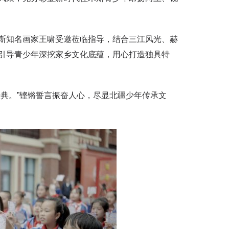
知名画家王啸受邀莅临指导，结合三江风光、赫
引导青少年深挖家乡文化底蕴，用心打造独具特
典。”铿锵誓言振奋人心，尽显北疆少年传承文